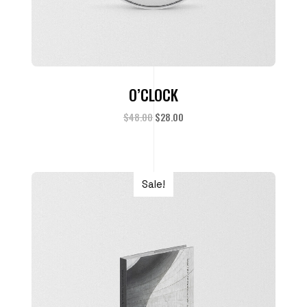
ADD TO CART
O’CLOCK
$
48.00
$
28.00
Sale!