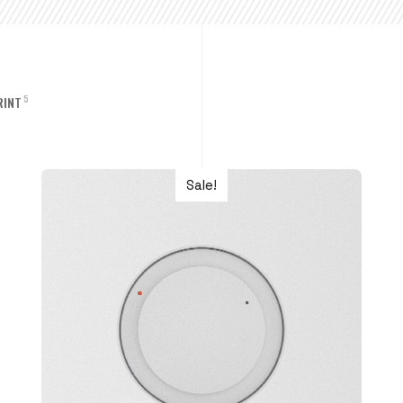
5
RINT
Sale!