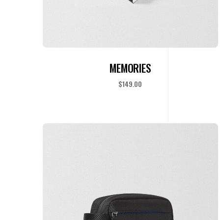
ADD TO CART
MEMORIES
$
149.00