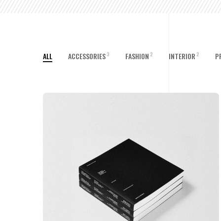
3
2
2
ALL
ACCESSORIES
FASHION
INTERIOR
P