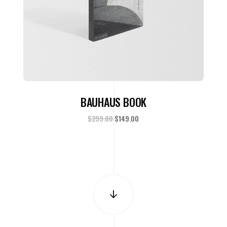
ADD TO CART
BAUHAUS BOOK
$
299.00
$
149.00