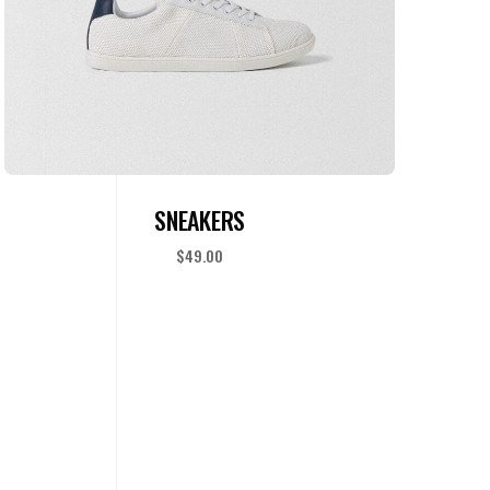
ADD TO CART
SNEAKERS
$
49.00