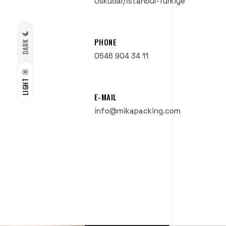
Üsküdar/İstanbul-Türkiye
PHONE
DARK
0546 904 34 11
LIGHT
E-MAIL
info@mikapacking.com