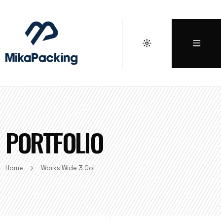
PORTFOLIO
Home
Works Wide 3 Col